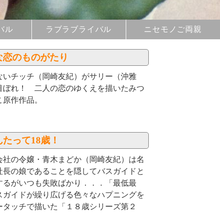
バル
ラブラブライバル
ニセモノご両親
な恋のものがたり
ないチッチ（岡崎友紀）がサリー（沖雅
目ぼれ！ 二人の恋のゆくえを描いたみつ
こ原作作品。
んたって18歳！
会社の令嬢・青木まどか（岡崎友紀）は名
社長の娘であることを隠してバスガイドと
するがいつも失敗ばかり．．．「最低最
スガイドが繰り広げる色々なハプニングを
ータッチで描いた「１８歳シリーズ第２