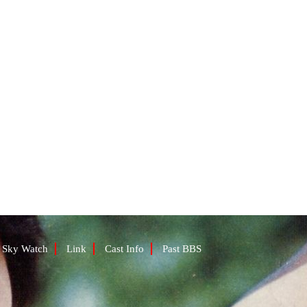
Sky Watch
Link
Cast Info
Past BBS