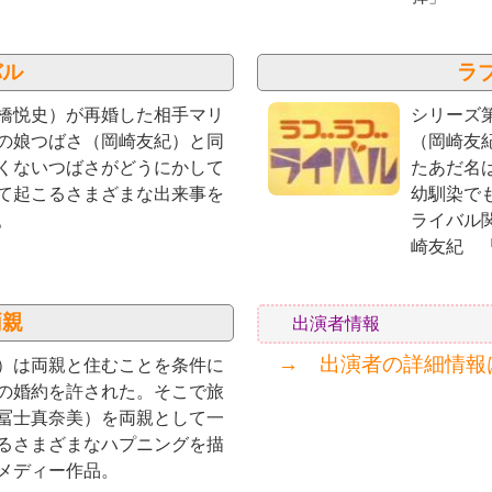
バル
ラ
橋悦史）が再婚した相手マリ
シリーズ
の娘つばさ（岡崎友紀）と同
（岡崎友
くないつばさがどうにかして
たあだ名
て起こるさまざまな出来事を
幼馴染で
。
ライバル
崎友紀 
両親
出演者情報
→ 出演者の詳細情報
）は両親と住むことを条件に
の婚約を許された。そこで旅
冨士真奈美）を両親として一
るさまざまなハプニングを描
メディー作品。