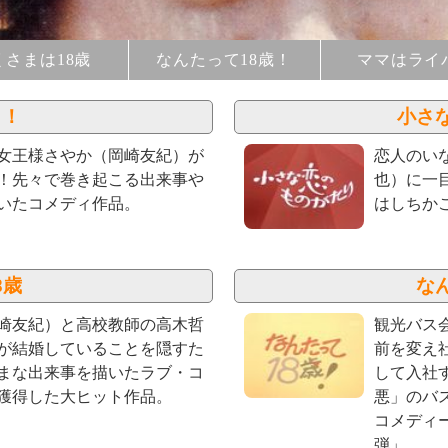
くさまは18歳
なんたって18歳！
ママはライ
き！
小さ
女王様さやか（岡崎友紀）が
恋人のい
！先々で巻き起こる出来事や
也）に一
いたコメディ作品。
はしちか
8歳
な
崎友紀）と高校教師の高木哲
観光バス
が結婚していることを隠すた
前を変え
まな出来事を描いたラブ・コ
して入社
獲得した大ヒット作品。
悪」のバ
コメディ
弾」