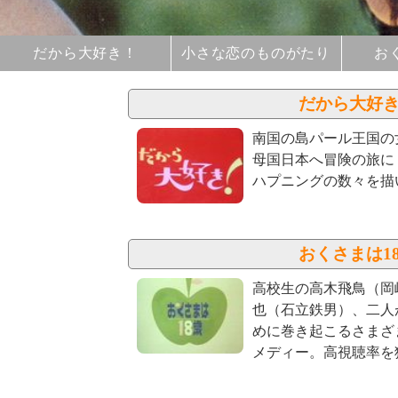
だから大好き！
小さな恋のものがたり
お
だから大好
南国の島パール王国の
母国日本へ冒険の旅に
ハプニングの数々を描
おくさまは1
高校生の高木飛鳥（岡
也（石立鉄男）、二人
めに巻き起こるさまざ
メディー。高視聴率を