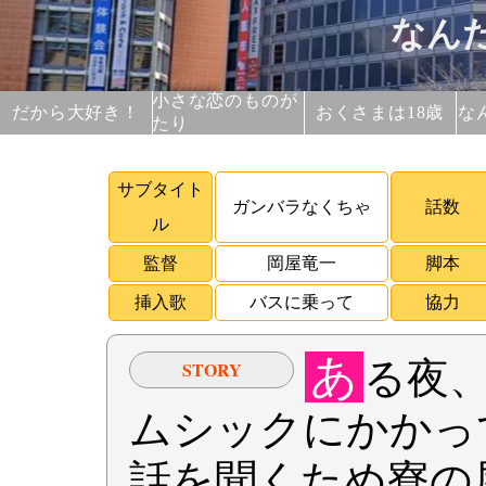
なんた
小さな恋のものが
だから大好き！
おくさまは18歳
な
たり
サブタイト
ガンバラなくちゃ
話数
ル
監督
岡屋竜一
脚本
挿入歌
バスに乗って
協力
あ
る夜
STORY
ムシックにかかっ
話を聞くため寮