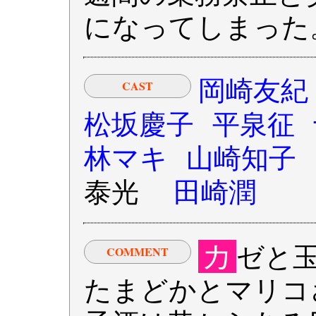
になってしまった
岡崎友紀
CAST
松坂慶子
平泉征
林マキ
山崎知子
泰光
田崎潤
カ
ゼと
COMMENT
たまどかとマリコ